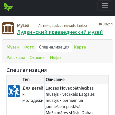
Нo
39211
Музеи
Латвия, Ludzas novads, Ludza
Лудзинский краеведческий музей
Музеи
Фото
Специализация
Карта
Рассказы
Отзывы
Инфо
Специализация
Тип
Описание
Для детей
Ludzas Novadpētniecības
и
muzejs - vecākais Latgales
молодежи
muzejs - bērniem un
jauniešiem piedāvā:
Meža mātes stāstu Dabas