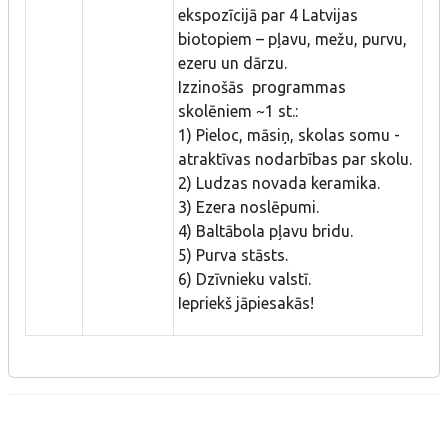
ekspozīcijā par 4 Latvijas
biotopiem – pļavu, mežu, purvu,
ezeru un dārzu.
Izzinošās programmas
skolēniem ~1 st.:
1) Pieloc, māsiņ, skolas somu -
atraktīvas nodarbības par skolu.
2) Ludzas novada keramika.
3) Ezera noslēpumi.
4) Baltābola pļavu bridu.
5) Purva stāsts.
6) Dzīvnieku valstī.
Iepriekš jāpiesakās!