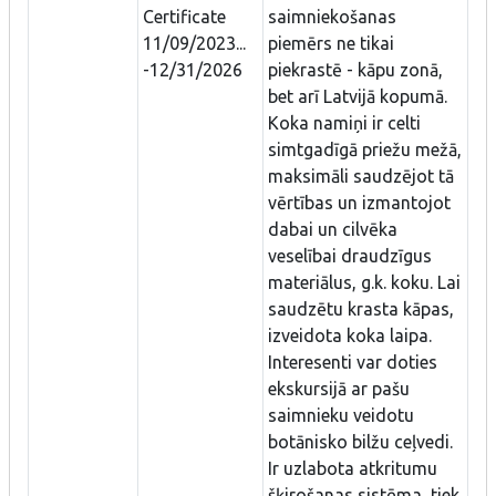
Certificate
saimniekošanas
11/09/2023...
piemērs ne tikai
-12/31/2026
piekrastē - kāpu zonā,
bet arī Latvijā kopumā.
Koka namiņi ir celti
simtgadīgā priežu mežā,
maksimāli saudzējot tā
vērtības un izmantojot
dabai un cilvēka
veselībai draudzīgus
materiālus, g.k. koku. Lai
saudzētu krasta kāpas,
izveidota koka laipa.
Interesenti var doties
ekskursijā ar pašu
saimnieku veidotu
botānisko bilžu ceļvedi.
Ir uzlabota atkritumu
šķirošanas sistēma, tiek