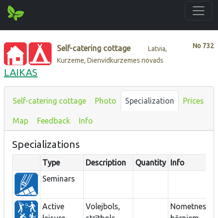
No
732
Self-catering cottage
Latvia,
Kurzeme, Dienvidkurzemes novads
LAIKAS
Self-catering cottage
Photo
Specialization
Prices
Map
Feedback
Info
Specializations
Type
Description
Quantity
Info
D
Seminars
Active
Volejbols,
Nometnes
leisure
strītbols,
bērniem