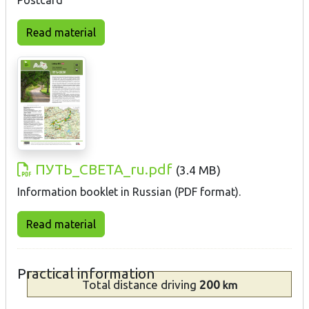
Read material
ПУТЬ_СВЕТА_ru.pdf
(
3.4 MB
)
Information booklet in Russian (PDF format).
Read material
Practical information
Total distance
driving
200
km