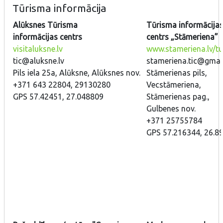
Tūrisma informācija
Alūksnes Tūrisma
Tūrisma informācija
informācijas centrs
centrs „Stāmeriena”
visitaluksne.lv
www.stameriena.lv/t
tic@aluksne.lv
stameriena.tic@gmai
Pils iela 25a, Alūksne, Alūksnes nov.
Stāmerienas pils,
+371 643 22804, 29130280
Vecstāmeriena,
GPS 57.42451, 27.048809
Stāmerienas pag.,
Gulbenes nov.
+371 25755784
GPS 57.216344, 26.8