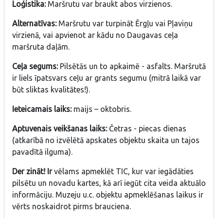
Loģistika:
Maršrutu var braukt abos virzienos.
Alternatīvas:
Maršrutu var turpināt Ērgļu vai Pļaviņu
virzienā, vai apvienot ar kādu no Daugavas ceļa
maršruta daļām.
Ceļa segums:
Pilsētās un to apkaimē - asfalts. Maršrutā
ir liels īpatsvars ceļu ar grants segumu (mitrā laikā var
būt sliktas kvalitātes!).
Ieteicamais laiks:
maijs – oktobris.
Aptuvenais veikšanas laiks:
Četras - piecas dienas
(atkarībā no izvēlētā apskates objektu skaita un tajos
pavadītā ilguma).
Der zināt! Ir
vēlams apmeklēt TIC, kur var iegādāties
pilsētu un novadu kartes, kā arī iegūt cita veida aktuālo
informāciju. Muzeju u.c. objektu apmeklēšanas laikus ir
vērts noskaidrot pirms brauciena.