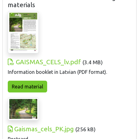
materials
GAISMAS_CELS_lv.pdf
(
3.4 MB
)
Information booklet in Latvian (PDF format).
Read material
Gaismas_cels_PK.jpg
(
256 kB
)
Postcard