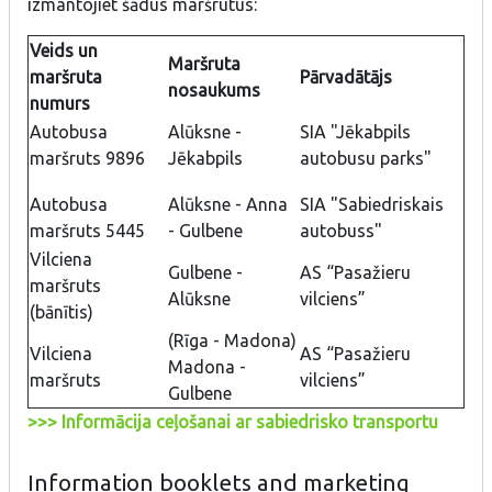
izmantojiet šādus maršrutus:
Veids un
Maršruta
maršruta
Pārvadātājs
nosaukums
numurs
Autobusa
Alūksne -
SIA "Jēkabpils
maršruts 9896
Jēkabpils
autobusu parks"
Autobusa
Alūksne - Anna
SIA "Sabiedriskais
maršruts 5445
- Gulbene
autobuss"
Vilciena
Gulbene -
AS “Pasažieru
maršruts
Alūksne
vilciens”
(bānītis)
(Rīga - Madona)
Vilciena
AS “Pasažieru
Madona -
maršruts
vilciens”
Gulbene
>>> Informācija ceļošanai ar sabiedrisko transportu
Information booklets and marketing