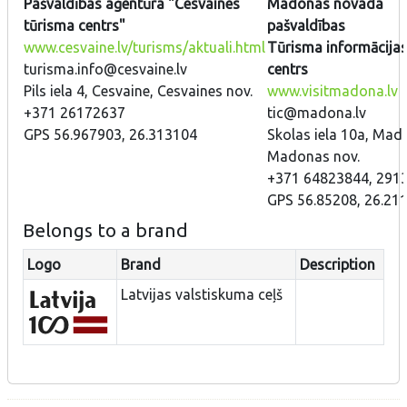
Pašvaldības aģentūra "Cesvaines
Madonas novada
tūrisma centrs"
pašvaldības
www.cesvaine.lv/turisms/aktuali.html
Tūrisma informācija
turisma.info@cesvaine.lv
centrs
Pils iela 4, Cesvaine, Cesvaines nov.
www.visitmadona.lv
+371 26172637
tic@madona.lv
GPS 56.967903, 26.313104
Skolas iela 10a, Mad
Madonas nov.
+371 64823844, 291
GPS 56.85208, 26.21
Belongs to a brand
Logo
Brand
Description
Latvijas valstiskuma ceļš