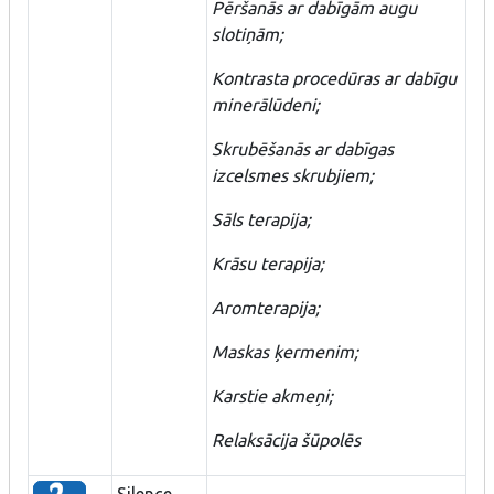
Pēršanās ar dabīgām augu
slotiņām;
Kontrasta procedūras ar dabīgu
minerālūdeni;
Skrubēšanās ar dabīgas
izcelsmes skrubjiem;
Sāls terapija;
Krāsu terapija;
Aromterapija;
Maskas ķermenim;
Karstie akmeņi;
Relaksācija šūpolēs
Silence