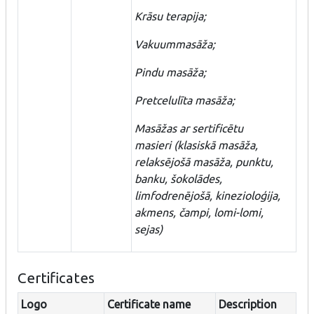
Krāsu terapija;
Vakuummasāža;
Pindu masāža;
Pretcelulīta masāža;
Masāžas ar sertificētu
masieri (klasiskā masāža,
relaksējošā masāža, punktu,
banku, šokolādes,
limfodrenējošā, kinezioloģija,
akmens, čampi, lomi-lomi,
sejas)
Certificates
Logo
Certificate name
Description