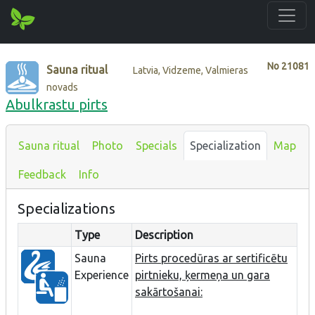
No
21081
Sauna ritual
Latvia, Vidzeme, Valmieras
novads
Abulkrastu pirts
Sauna ritual
Photo
Specials
Specialization
Map
Feedback
Info
Specializations
Type
Description
Sauna
Pirts procedūras ar sertificētu
Experience
pirtnieku, ķermeņa un gara
sakārtošanai: