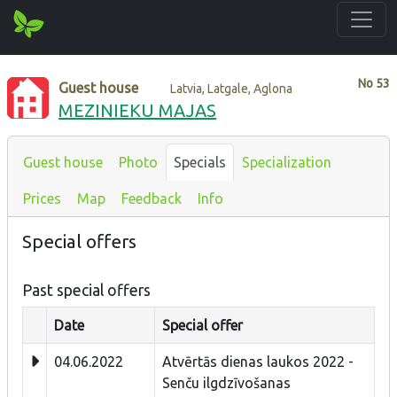
No
53
Guest house
Latvia, Latgale, Aglona
MEZINIEKU MAJAS
Guest house
Photo
Specials
Specialization
Prices
Map
Feedback
Info
Special offers
Past special offers
Date
Special offer
04.06.2022
Atvērtās dienas laukos 2022 -
Senču ilgdzīvošanas