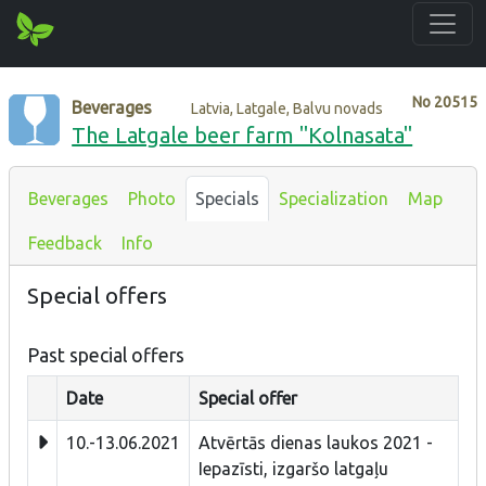
No
20515
Beverages
Latvia, Latgale, Balvu novads
The Latgale beer farm "Kolnasata"
Beverages
Photo
Specials
Specialization
Map
Feedback
Info
Special offers
Past special offers
Date
Special offer
10.-13.06.2021
Atvērtās dienas laukos 2021 -
Iepazīsti, izgaršo latgaļu