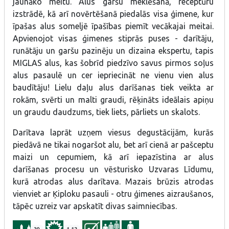
jaunāko meitu. Alus garšu meklēšanā, receptūru
izstrādē, kā arī novērtēšanā piedalās visa ģimene, kur
īpašas alus someljē īpašības piemīt vecākajai meitai.
Apvienojot visas ģimenes stiprās puses - darītāju,
runātāju un garšu pazinēju un dizaina ekspertu, tapis
MIGLAS alus, kas šobrīd piedzīvo savus pirmos soļus
alus pasaulē un cer iepriecināt ne vienu vien alus
baudītāju! Lielu daļu alus darīšanas tiek veikta ar
rokām, svērti un malti graudi, rēķināts ideālais apiņu
un graudu daudzums, tiek liets, pārliets un skalots.
Darītava laprāt uzņem viesus degustācijām, kurās
piedāvā ne tikai nogaršot alu, bet arī cienā ar pašceptu
maizi un cepumiem, kā arī iepazīstina ar alus
darīšanas procesu un vēsturisko Uzvaras Līdumu,
kurā atrodas alus darītava. Mazais brūzis atrodas
vienviet ar Ķiploku pasauli - otru ģimenes aizraušanos,
tāpēc uzreiz var apskatīt divas saimniecības.