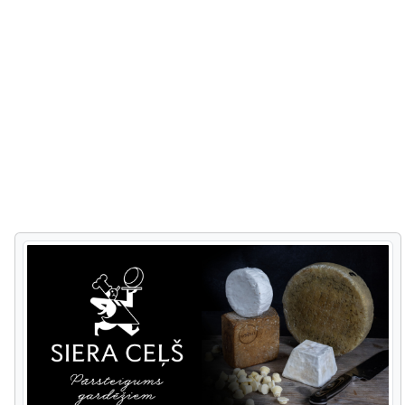
Veidņu rupjmaize;
Veidņu rupjmaize "Miķelis" - cepta ar plaucējuma veidošanu
un raudzēšanu koka muciņās.
Dienas rupjmaize - izmanto vietējos audzētos rudzus,
ķimenes. Tās tapšanas pamatā ir salināšana koka muciņā,
klaipiņu veidošana ar rokām, ilgs gatavošanas un cepšanas
laiks.
Dažādu veidu ķiploku grauzdiņi no rudzu maizes.
Šo maizi iespējams iegādāties uz vietas "Liepkalnu" maizes
ceptuvē un citās tirdzniecības vietās.
Kafejnīcas "Liepsalas" ēdieni no rupjmaizes:
Maizes zupa;
Rupjmaize tiek pasniegta pie zupām, salātiem, u.c. ēdieniem;
Kvass - maizes kvass gatavots no "Sevišķās "rupjmaizes
īpašā dabiskā raudzēšanas ceļā.