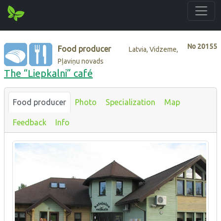
No
20155
Food producer
Latvia, Vidzeme,
Pļaviņu novads
The “Liepkalni” café
Food producer
Photo
Specialization
Map
Feedback
Info