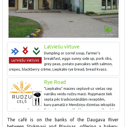
Latviešu virtuve
Dumpling or sorrel soup, farmer’s
breakfast, eggs sunny side up, pork ribs,
grey peas, potato pancakes with salmon,
crepes, blackberry crème, Liepkalni rye bread, bread kvass.
Rye Road
"Liepkalnu" maizes ceptuvē uz vietas cep
vairāku veidu rudzu maizi. Rupjmaize tiek
cepta pēc tradicionānālām receptēm,
kuru pamatā ir Mendziņu dzimtas iekoptās
maizes cepšanas tradīcijas, kuras aizsākušās pirms vairāk nekā
80 gadiem. Šīs tradīcijas ir pārmantojusi maiznīca „Liepkalni” un
The café is on the banks of the Daugava River
veiksmīgi tās turpina pilnveidot un pielietot. Informācija
between Stukmaņi and Pļaviņas, offering a bakery,
no maizes ceptuvi "Liepkalni" - Maizes tapšanas ceļš: