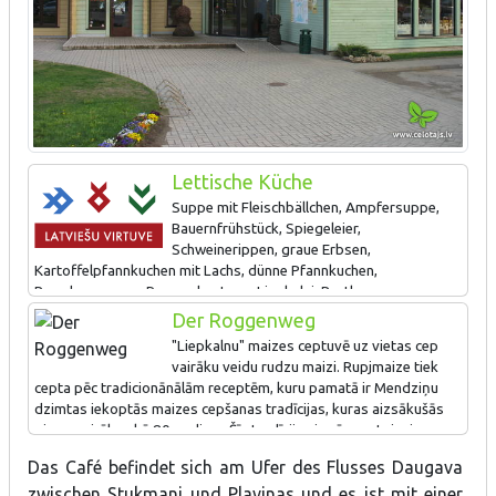
Lettische Küche
Suppe mit Fleischbällchen, Ampfersuppe,
Bauernfrühstück, Spiegeleier,
Schweinerippen, graue Erbsen,
Kartoffelpfannkuchen mit Lachs, dünne Pfannkuchen,
Brombeercreme, Roggenbrot von Liepkalni, Brotkwass.
Der Roggenweg
"Liepkalnu" maizes ceptuvē uz vietas cep
vairāku veidu rudzu maizi. Rupjmaize tiek
cepta pēc tradicionānālām receptēm, kuru pamatā ir Mendziņu
dzimtas iekoptās maizes cepšanas tradīcijas, kuras aizsākušās
pirms vairāk nekā 80 gadiem. Šīs tradīcijas ir pārmantojusi
maiznīca „Liepkalni” un veiksmīgi tās turpina pilnveidot un
Das Café befindet sich am Ufer des Flusses Daugava
pielietot. Informācija no maizes ceptuvi "Liepkalni" - Maizes
zwischen Stukmani und Plavinas und es ist mit einer
tapšanas ceļš: maize: https://liepkalni.lv/lv/maizes-tapsanas-cels