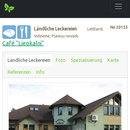
No
20155
Ländliche Leckereien
Lettland,
Vidzeme, Pļaviņu novads
Café "Liepkalni"
Ländliche Leckereien
Foto
Spezialisierung
Karte
Referenzen
Info