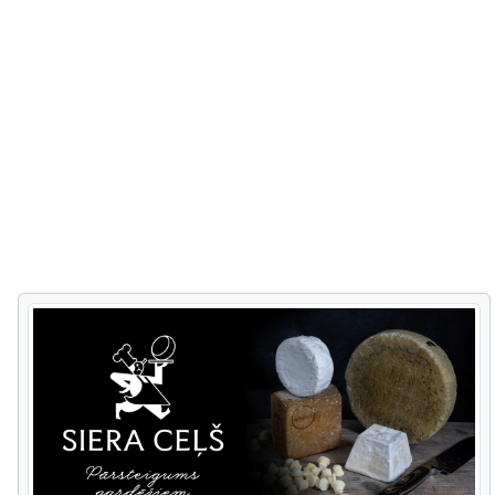
Veidņu rupjmaize "Miķelis" - cepta ar plaucējuma veidošanu
un raudzēšanu koka muciņās.
Dienas rupjmaize - izmanto vietējos audzētos rudzus,
ķimenes. Tās tapšanas pamatā ir salināšana koka muciņā,
klaipiņu veidošana ar rokām, ilgs gatavošanas un cepšanas
laiks.
Dažādu veidu ķiploku grauzdiņi no rudzu maizes.
Šo maizi iespējams iegādāties uz vietas "Liepkalnu" maizes
ceptuvē un citās tirdzniecības vietās.
Kafejnīcas "Liepsalas" ēdieni no rupjmaizes:
Maizes zupa;
Rupjmaize tiek pasniegta pie zupām, salātiem, u.c. ēdieniem;
Kvass - maizes kvass gatavots no "Sevišķās "rupjmaizes
īpašā dabiskā raudzēšanas ceļā.