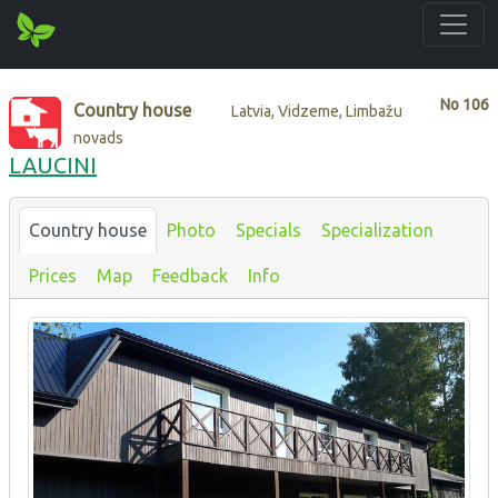
No
106
Country house
Latvia, Vidzeme, Limbažu
novads
LAUCINI
Country house
Photo
Specials
Specialization
Prices
Map
Feedback
Info