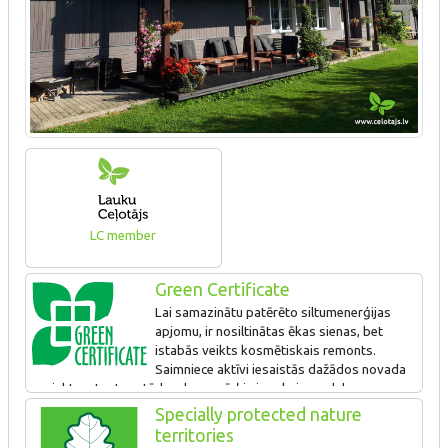
LC member
Green Certificate
Lai samazinātu patērēto siltumenerģijas
apjomu, ir nosiltinātas ēkas sienas, bet
istabās veikts kosmētiskais remonts.
Saimniece aktīvi iesaistās dažādos novada
projektos, tostarp tādos, kuru mērķis ir apkaimes dabas resursu
aizsardzība.
Specially protected nature
territories
Rūpīgi veic elektroenerģijas patēriņa monitoringu. Izveidots