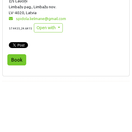
z/s Lauciņi
Limbažu pag., Limbažu nov.
LV-4020, Latvia
spidola.lielmane@gmail.com
Open with
57.4435,24.6415
Book