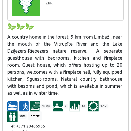
ZBR
bērnu aktivitāšu laukums. Atrodas ZBR teritorijā.
Izveidotas bioloģiskās attīrīšanas iekārtas.
A country home in the forest, 9 km from Limbaži, near
the mouth of the Vitrupīte River and the Lake
Dziļezers-Riebezers nature reserve. A separate
guesthouse with bedrooms, kitchen and fireplace
room. Guest house, which offers hosting up to 20
persons, welcomes with a fireplace hall, fully equipped
kitchen, 9guest-rooms. Natural country bathhouse
with besoms and pond, which is available in summer
as well as in winter time.
18 (4)
9
68
1-12
50%
Tel: +371 29466955