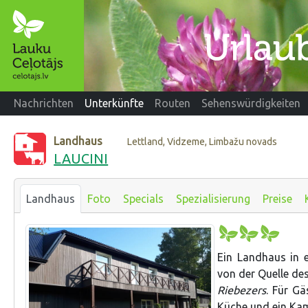
Nachrichten
Unterkünfte
Routen
Sehenswürdigkeiten
Landhaus
Lettland, Vidzeme, Limbažu novads
LAUCINI
Landhaus
Foto
Specials
Spezialisierung
Preise
Ein Landhaus in 
von der Quelle de
Riebezers
. Für G
Küche und ein Kam