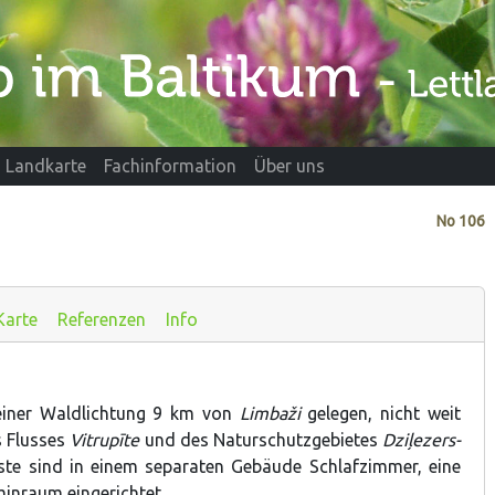
Landkarte
Fachinformation
Über uns
No
106
Karte
Referenzen
Info
einer Waldlichtung 9 km von
Limbaži
gelegen, nicht weit
s Flusses
Vitrupīte
und des Naturschutzgebietes
Dziļezers-
äste sind in einem separaten Gebäude Schlafzimmer, eine
inraum eingerichtet.