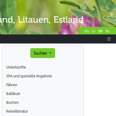
EN
LV
DE
RU
Suchen
Unterkünfte
SPA und spezielle Angebote
Fähren
Baltikum
Buchen
Reiseliteratur