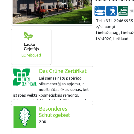
18
Tel: +371 29466955
z/s Lauciņi
Limbažu pag., Limbaž
LV-4020, Lettland
LC Mitglied
Das Grüne Zertifikat
Lai samazinātu patērēto
siltumenerģijas apjomu, ir
nosiltinātas ēkas sienas, bet
istabās veikts kosmētiskais remonts.
Saimniece aktīvi iesaistās dažādos novada
projektos, tostarp tādos, kuru mērķis ir
Besonderes
apkaimes dabas resursu aizsardzība.
Schutzgebiet
ZBR
Rūpīgi veic elektroenerģijas patēriņa
monitoringu. Izveidots bērnu aktivitāšu