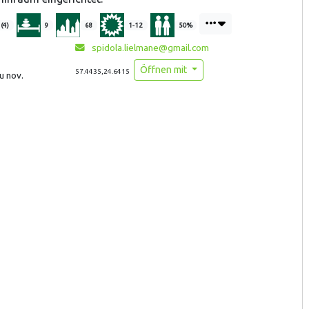
 (4)
9
68
1-12
50%
spidola.lielmane@gmail.com
Öffnen mit
57.4435,24.6415
u nov.