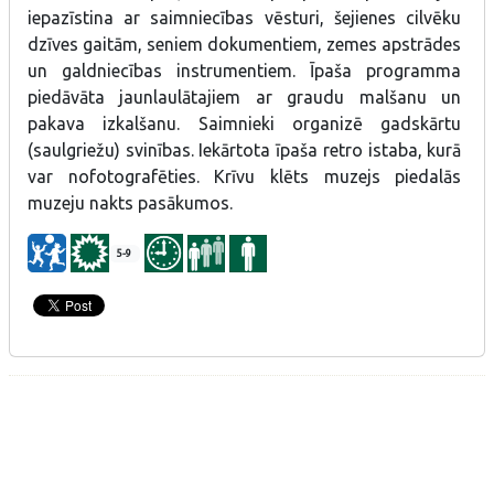
iepazīstina ar saimniecības vēsturi, šejienes cilvēku
dzīves gaitām, seniem dokumentiem, zemes apstrādes
un galdniecības instrumentiem. Īpaša programma
piedāvāta jaunlaulātajiem ar graudu malšanu un
pakava izkalšanu. Saimnieki organizē gadskārtu
(saulgriežu) svinības. Iekārtota īpaša retro istaba, kurā
var nofotografēties. Krīvu klēts muzejs piedalās
muzeju nakts pasākumos.
5-9