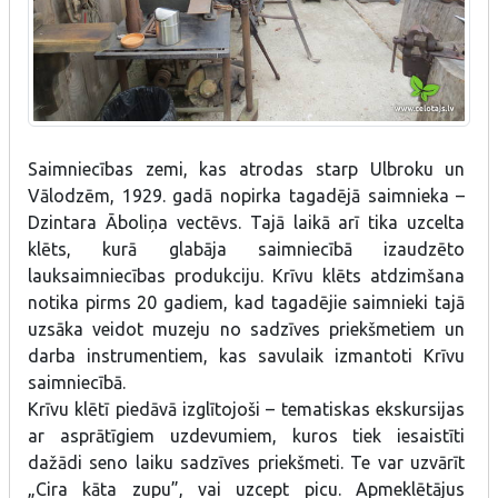
Saimniecības zemi, kas atrodas starp Ulbroku un
Vālodzēm, 1929. gadā nopirka tagadējā saimnieka –
Dzintara Āboliņa vectēvs. Tajā laikā arī tika uzcelta
klēts, kurā glabāja saimniecībā izaudzēto
lauksaimniecības produkciju. Krīvu klēts atdzimšana
notika pirms 20 gadiem, kad tagadējie saimnieki tajā
uzsāka veidot muzeju no sadzīves priekšmetiem un
darba instrumentiem, kas savulaik izmantoti Krīvu
saimniecībā.
Krīvu klētī piedāvā izglītojoši – tematiskas ekskursijas
ar asprātīgiem uzdevumiem, kuros tiek iesaistīti
dažādi seno laiku sadzīves priekšmeti. Te var uzvārīt
„Cira kāta zupu”, vai uzcept picu. Apmeklētājus