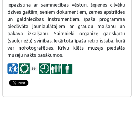
iepazīstina ar saimniecības vēsturi, šejienes cilvēku
dzīves gaitām, seniem dokumentiem, zemes apstrādes
un galdniecības instrumentiem. Īpaša programma
piedāvāta jaunlaulātajiem ar graudu malšanu un
pakava izkalšanu. Saimnieki organizē gadskārtu
(saulgriežu) svinības. Iekārtota īpaša retro istaba, kurā
var nofotografēties. Krīvu klēts muzejs piedalās
muzeju nakts pasākumos.
5-9