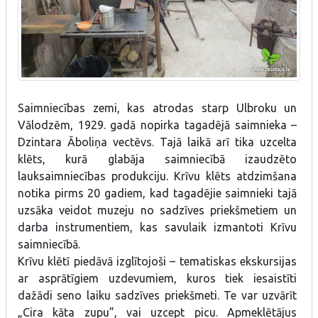
Saimniecības zemi, kas atrodas starp Ulbroku un
Vālodzēm, 1929. gadā nopirka tagadējā saimnieka –
Dzintara Āboliņa vectēvs. Tajā laikā arī tika uzcelta
klēts, kurā glabāja saimniecībā izaudzēto
lauksaimniecības produkciju. Krīvu klēts atdzimšana
notika pirms 20 gadiem, kad tagadējie saimnieki tajā
uzsāka veidot muzeju no sadzīves priekšmetiem un
darba instrumentiem, kas savulaik izmantoti Krīvu
saimniecībā.
Krīvu klētī piedāvā izglītojoši – tematiskas ekskursijas
ar asprātīgiem uzdevumiem, kuros tiek iesaistīti
dažādi seno laiku sadzīves priekšmeti. Te var uzvārīt
„Cira kāta zupu”, vai uzcept picu. Apmeklētājus