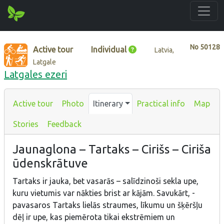
No
50128
Active tour
Individual
Latvia,
Latgale
Latgales ezeri
Active tour
Photo
Itinerary
Practical info
Map
Stories
Feedback
Jaunaglona – Tartaks – Cirišs – Ciriša
ūdenskrātuve
Tartaks ir jauka, bet vasarās – salīdzinoši sekla upe,
kuru vietumis var nākties brist ar kājām. Savukārt, -
pavasaros Tartaks lielās straumes, līkumu un šķēršļu
dēļ ir upe, kas piemērota tikai ekstrēmiem un