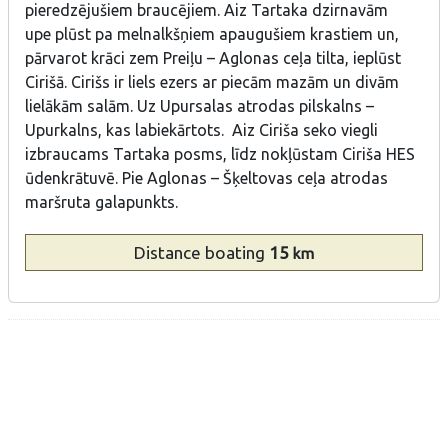
pieredzējušiem braucējiem. Aiz Tartaka dzirnavām
upe plūst pa melnalkšņiem apaugušiem krastiem un,
pārvarot krāci zem Preiļu – Aglonas ceļa tilta, ieplūst
Cirišā. Cirišs ir liels ezers ar piecām mazām un divām
lielākām salām. Uz Upursalas atrodas pilskalns –
Upurkalns, kas labiekārtots. Aiz Ciriša seko viegli
izbraucams Tartaka posms, līdz nokļūstam Ciriša HES
ūdenkrātuvē. Pie Aglonas – Šķeltovas ceļa atrodas
maršruta galapunkts.
Distance
boating
15
km