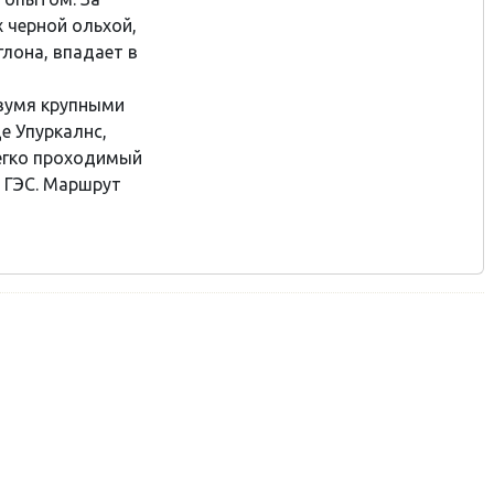
х черной ольхой,
глона, впадает в
двумя крупными
е Упуркалнс,
легко проходимый
 ГЭС. Маршрут