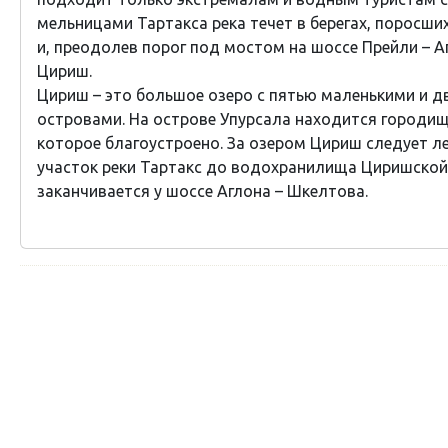
мельницами Тартакса река течет в берегах, поросши
и, преодолев порог под мостом на шоссе Прейли – А
Цириш.
Цириш – это большое озеро с пятью маленькими и 
островами. На острове Упурсала находится городищ
которое благоустроено. За озером Цириш следует 
участок реки Тартакс до водохранилища Циришской
заканчивается у шоссе Аглона – Шкелтова.