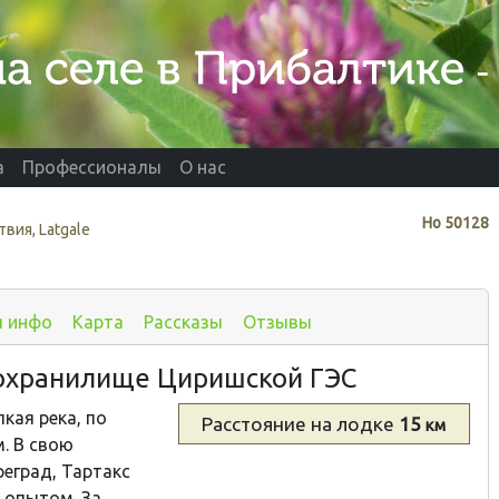
а
Профессионалы
О нас
Нo
50128
твия, Latgale
я инфо
Карта
Рассказы
Отзывы
дохранилище Циришской ГЭС
кая река, по
Расстояние
на лодке
15
км
. В свою
реград, Тартакс
 опытом. За