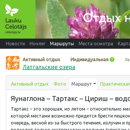
Новости
Ночлег
Маршруты
Места осмотра
Карт
Активный отдых
Индивидуальная
Ла
Латгальские озера
Активный отдых
Фото
Маршрут
Практическа
Яунаглона – Тартакс – Цириш – во
Тартакс – это хорошая, но летом – относительно мел
которой местами возможно придется брести пешком
очередь, весной из-за быстрого течения, излучин и п
подходит только экстремалам и водным туристам с