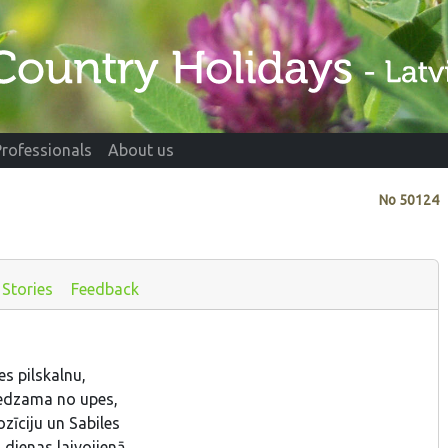
Professionals
About us
No
50124
Stories
Feedback
es pilskalnu,
 redzama no upes,
zīciju un Sabiles
 dienas laivojienā