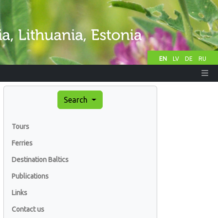
EN
LV
DE
RU
Search
Tours
Ferries
Destination Baltics
Publications
Links
Contact us