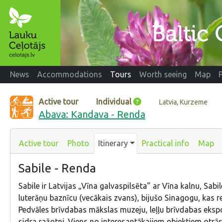
News
Accommodations
Tours
Worth seeing
Map
Active tour
Individual
Latvia, Kurzeme
Abava: Kandava - Renda
Active tour
Photo
Itinerary
Practical info
Map
Sabile - Renda
Sabile ir Latvijas „Vīna galvaspilsēta” ar Vīna kalnu, Sabil
luterāņu baznīcu (vecākais zvans), bijušo Sinagogu, kas
Pedvāles brīvdabas mākslas muzeju, leļļu brīvdabas ekspo
sidra ražotni. Viens no interesantākajiem objektiem otrās