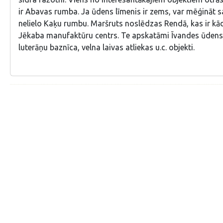
ir Abavas rumba. Ja ūdens līmenis ir zems, var mēģināt s
nelielo Kaķu rumbu. Maršruts noslēdzas Rendā, kas ir kā
Jēkaba manufaktūru centrs. Te apskatāmi Īvandes ūdens
luterāņu baznīca, velna laivas atliekas u.c. objekti.