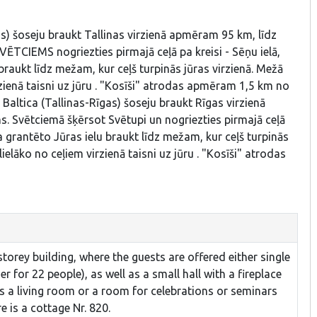
as) šoseju braukt Tallinas virzienā apmēram 95 km, līdz
VĒTCIEMS nogriezties pirmajā ceļā pa kreisi - Sēņu ielā,
u braukt līdz mežam, kur ceļš turpinās jūras virzienā. Mežā
zienā taisni uz jūru . "Kosīši" atrodas apmēram 1,5 km no
Baltica (Tallinas-Rīgas) šoseju braukt Rīgas virzienā
. Svētciemā šķērsot Svētupi un nogriezties pirmajā ceļā
. Pa grantēto Jūras ielu braukt līdz mežam, kur ceļš turpinās
elāko no ceļiem virzienā taisni uz jūru . "Kosīši" atrodas
torey building, where the guests are offered either single
 for 22 people), as well as a small hall with a fireplace
s a living room or a room for celebrations or seminars
re is a cottage Nr. 820.