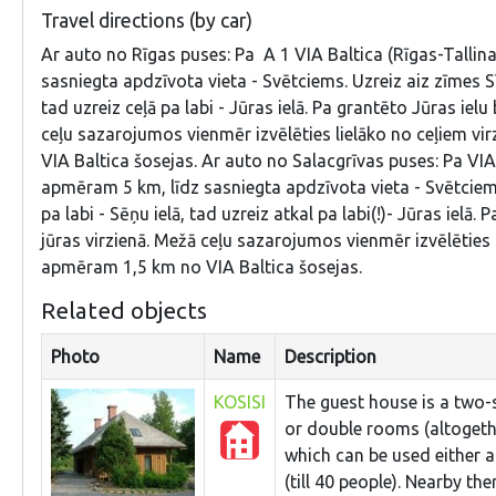
Travel directions (by car)
Ar auto no Rīgas puses: Pa A 1 VIA Baltica (Rīgas-Tallin
sasniegta apdzīvota vieta - Svētciems. Uzreiz aiz zīmes S
tad uzreiz ceļā pa labi - Jūras ielā. Pa grantēto Jūras iel
ceļu sazarojumos vienmēr izvēlēties lielāko no ceļiem vir
VIA Baltica šosejas. Ar auto no Salacgrīvas puses: Pa VIA 
apmēram 5 km, līdz sasniegta apdzīvota vieta - Svētciems
pa labi - Sēņu ielā, tad uzreiz atkal pa labi(!)- Jūras ielā
jūras virzienā. Mežā ceļu sazarojumos vienmēr izvēlēties li
apmēram 1,5 km no VIA Baltica šosejas.
Related objects
Photo
Name
Description
KOSISI
The guest house is a two-s
or double rooms (altogether
which can be used either a
(till 40 people). Nearby the