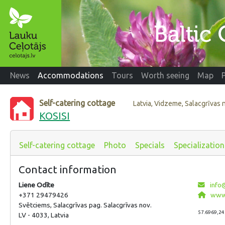
News
Accommodations
Tours
Worth seeing
Map
Self-catering cottage
Latvia, Vidzeme, Salacgrīvas
KOSISI
Self-catering cottage
Photo
Specials
Specialization
Contact information
Liene Odīte
info@
+371 29479426
www.
Svētciems, Salacgrīvas pag. Salacgrīvas nov.
57.6969,24
LV - 4033, Latvia