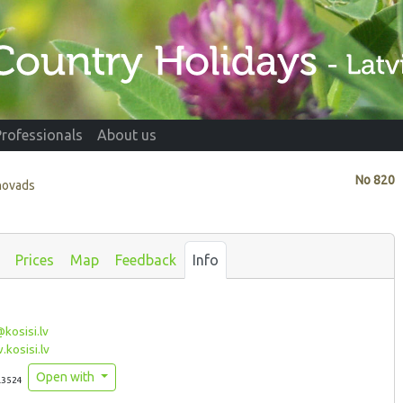
Professionals
About us
No
820
 novads
Prices
Map
Feedback
Info
kosisi.lv
kosisi.lv
Open with
.3524