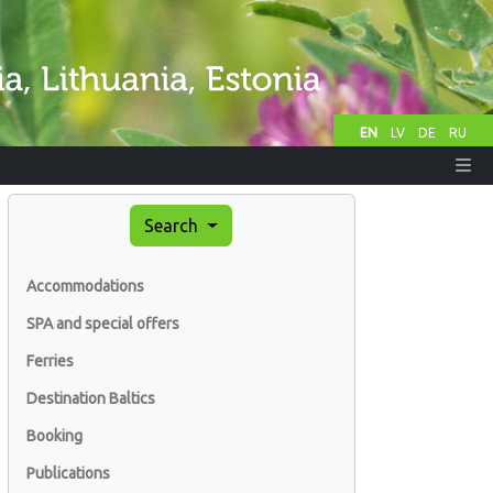
EN
LV
DE
RU
Search
Accommodations
SPA and special offers
Ferries
Destination Baltics
Booking
Publications