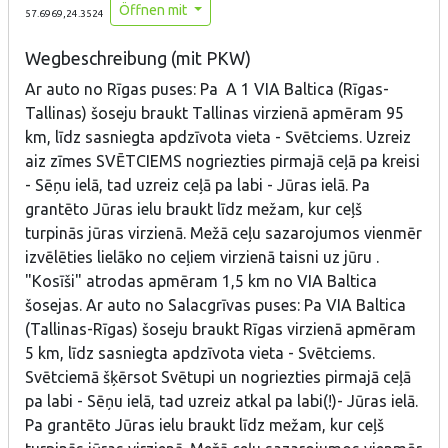
Öffnen mit
57.6969,24.3524
Wegbeschreibung (mit PKW)
Ar auto no Rīgas puses: Pa A 1 VIA Baltica (Rīgas-
Tallinas) šoseju braukt Tallinas virzienā apmēram 95
km, līdz sasniegta apdzīvota vieta - Svētciems. Uzreiz
aiz zīmes SVĒTCIEMS nogriezties pirmajā ceļā pa kreisi
- Sēņu ielā, tad uzreiz ceļā pa labi - Jūras ielā. Pa
grantēto Jūras ielu braukt līdz mežam, kur ceļš
turpinās jūras virzienā. Mežā ceļu sazarojumos vienmēr
izvēlēties lielāko no ceļiem virzienā taisni uz jūru .
"Kosīši" atrodas apmēram 1,5 km no VIA Baltica
šosejas. Ar auto no Salacgrīvas puses: Pa VIA Baltica
(Tallinas-Rīgas) šoseju braukt Rīgas virzienā apmēram
5 km, līdz sasniegta apdzīvota vieta - Svētciems.
Svētciemā šķērsot Svētupi un nogriezties pirmajā ceļā
pa labi - Sēņu ielā, tad uzreiz atkal pa labi(!)- Jūras ielā.
Pa grantēto Jūras ielu braukt līdz mežam, kur ceļš