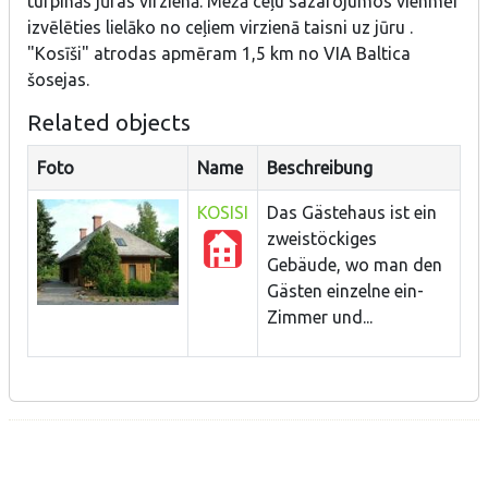
turpinās jūras virzienā. Mežā ceļu sazarojumos vienmēr
izvēlēties lielāko no ceļiem virzienā taisni uz jūru .
"Kosīši" atrodas apmēram 1,5 km no VIA Baltica
šosejas.
Related objects
Foto
Name
Beschreibung
KOSISI
Das Gästehaus ist ein
zweistöckiges
Gebäude, wo man den
Gästen einzelne ein-
Zimmer und...