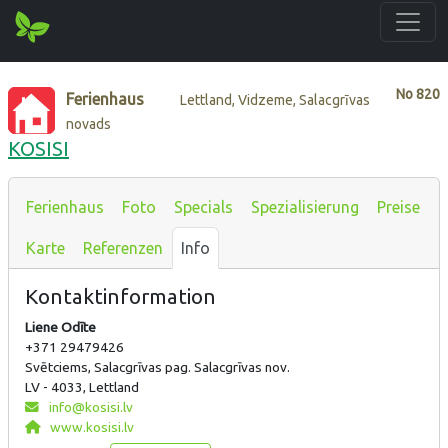
No
820
Ferienhaus
Lettland, Vidzeme, Salacgrīvas
novads
KOSISI
Ferienhaus
Foto
Specials
Spezialisierung
Preise
Karte
Referenzen
Info
Kontaktinformation
Liene Odīte
+371 29479426
Svētciems, Salacgrīvas pag. Salacgrīvas nov.
LV - 4033, Lettland
info@kosisi.lv
www.kosisi.lv