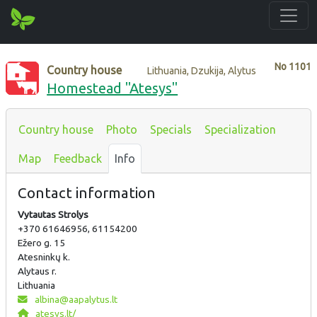
No
1101
Country house
Lithuania, Dzukija, Alytus
Homestead "Atesys"
Country house
Photo
Specials
Specialization
Map
Feedback
Info
Contact information
Vytautas Strolys
+370 61646956, 61154200
Ežero g. 15
Atesninkų k.
Alytaus r.
Lithuania
albina@aapalytus.lt
atesys.lt/