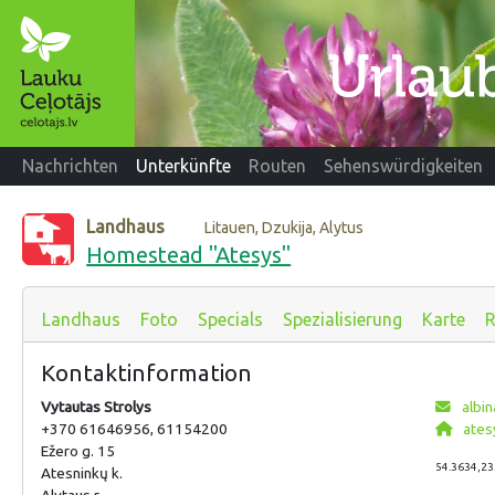
Nachrichten
Unterkünfte
Routen
Sehenswürdigkeiten
Landhaus
Litauen, Dzukija, Alytus
Homestead "Atesys"
Landhaus
Foto
Specials
Spezialisierung
Karte
R
Kontaktinformation
Vytautas Strolys
albin
+370 61646956, 61154200
atesy
Ežero g. 15
54.3634,23
Atesninkų k.
Alytaus r.