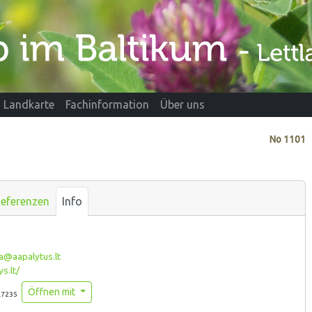
Landkarte
Fachinformation
Über uns
No
1101
eferenzen
Info
a@aapalytus.lt
s.lt/
Öffnen mit
.7235