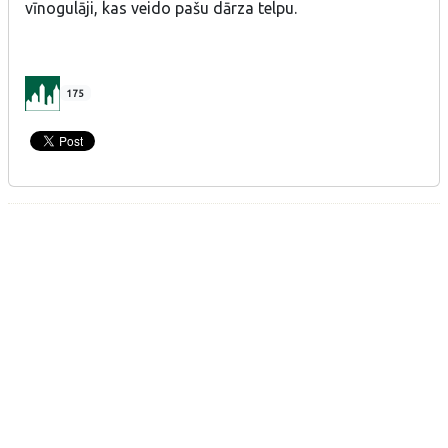
vīnogulāji, kas veido pašu dārza telpu.
175