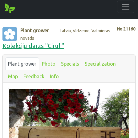
No
21160
Plant grower
Latvia, Vidzeme, Valmieras
novads
Kolekciju darzs "Ciruli"
Plant grower
Photo
Specials
Specialization
Map
Feedback
Info