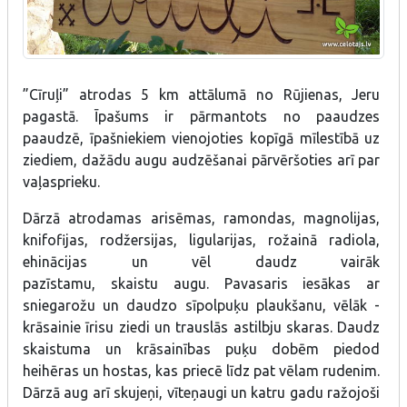
”Cīruļi” atrodas 5 km attālumā no Rūjienas, Jeru
pagastā. Īpašums ir pārmantots no paaudzes
paaudzē, īpašniekiem vienojoties kopīgā mīlestībā uz
ziediem, dažādu augu audzēšanai pārvēršoties arī par
vaļasprieku.
Dārzā atrodamas arisēmas, ramondas, magnolijas,
knifofijas, rodžersijas, ligularijas, rožainā radiola,
ehinācijas un vēl daudz vairāk
pazīstamu, skaistu augu. Pavasaris iesākas ar
sniegarožu un daudzo sīpolpuķu plaukšanu, vēlāk -
krāsainie īrisu ziedi un trauslās astilbju skaras. Daudz
skaistuma un krāsainības puķu dobēm piedod
heihēras un hostas, kas priecē līdz pat vēlam rudenim.
Dārzā aug arī skujeņi, vīteņaugi un katru gadu ražojoši