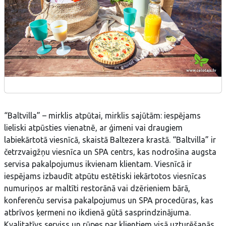
“Baltvilla” – mirklis atpūtai, mirklis sajūtām: iespējams
lieliski atpūsties vienatnē, ar ģimeni vai draugiem
labiekārtotā viesnīcā, skaistā Baltezera krastā. “Baltvilla” ir
četrzvaigžņu viesnīca un SPA centrs, kas nodrošina augsta
servisa pakalpojumus ikvienam klientam. Viesnīcā ir
iespējams izbaudīt atpūtu estētiski iekārtotos viesnīcas
numuriņos ar maltīti restorānā vai dzērieniem bārā,
konferenču servisa pakalpojumus un SPA procedūras, kas
atbrīvos ķermeni no ikdienā gūtā sasprindzinājuma.
Kvalitatīvs serviss un rūpes par klientiem visā uzturēšanās