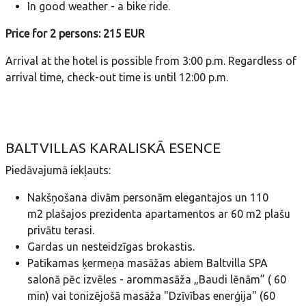
In good weather - a bike ride.
Price for 2 persons: 215 EUR
Arrival at the hotel is possible from 3:00 p.m. Regardless of
arrival time, check-out time is until 12:00 p.m.
BALTVILLAS KARALISKĀ ESENCE
Piedāvajumā iekļauts:
Nakšņošana divām personām elegantajos un 110
m2 plašajos prezidenta apartamentos ar 60 m2 plašu
privātu terasi.
Gardas un nesteidzīgas brokastis.
Patīkamas ķermeņa masāžas abiem Baltvilla SPA
salonā pēc izvēles - arommasāža „Baudi lēnām” ( 60
min) vai tonizējošā masāža "Dzīvības enerģija" (60