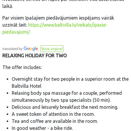
laikā.
Par visiem īpašajiem piedāvājumiem iespējams vairāk
uzzināt šeit:
https://www.baltvilla.lv/veikals/ipasie-
piedavajumi/
Show original
RELAXING HOLIDAY FOR TWO
The offer includes:
Overnight stay for two people in a superior room at the
Baltvilla Hotel
Relaxing body spa massage for a couple, performed
simultaneously by two spa specialists (50 min).
Delicious and leisurely breakfast the next morning.
A sweet token of attention in the room.
Tea and coffee are available in the room.
In good weather - a bike ride.