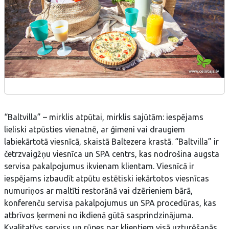
“Baltvilla” – mirklis atpūtai, mirklis sajūtām: iespējams
lieliski atpūsties vienatnē, ar ģimeni vai draugiem
labiekārtotā viesnīcā, skaistā Baltezera krastā. “Baltvilla” ir
četrzvaigžņu viesnīca un SPA centrs, kas nodrošina augsta
servisa pakalpojumus ikvienam klientam. Viesnīcā ir
iespējams izbaudīt atpūtu estētiski iekārtotos viesnīcas
numuriņos ar maltīti restorānā vai dzērieniem bārā,
konferenču servisa pakalpojumus un SPA procedūras, kas
atbrīvos ķermeni no ikdienā gūtā sasprindzinājuma.
Kvalitatīvs serviss un rūpes par klientiem visā uzturēšanās