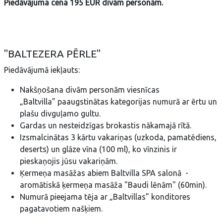
Piedāvājuma cena 195 EUR divām personām.
"BALTEZERA PĒRLE"
Piedāvājumā iekļauts:
Nakšņošana divām personām viesnīcas
„Baltvilla” paaugstinātas kategorijas numurā ar ērtu un
plašu divguļamo gultu.
Gardas un nesteidzīgas brokastis nākamajā rītā.
Izsmalcinātas 3 kārtu vakariņas (uzkoda, pamatēdiens,
deserts) un glāze vīna (100 ml), ko vīnzinis ir
pieskaņojis jūsu vakariņām.
Ķermeņa masāžas abiem Baltvilla SPA salonā -
aromātiskā ķermeņa masāža "Baudi lēnām" (60min).
Numurā pieejama tēja ar „Baltvillas” konditores
pagatavotiem našķiem.