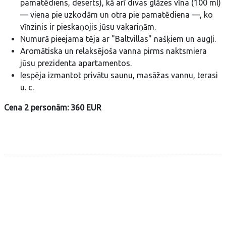
pamatēdiens, deserts), kā arī divas glāzes vīna (100 ml)
— viena pie uzkodām un otra pie pamatēdiena —, ko
vīnzinis ir pieskaņojis jūsu vakariņām.
Numurā pieejama tēja ar "Baltvillas" našķiem un augļi.
Aromātiska un relaksējoša vanna pirms naktsmiera
jūsu prezidenta apartamentos.
Iespēja izmantot privātu saunu, masāžas vannu, terasi
u. c.
Cena 2 personām: 360 EUR