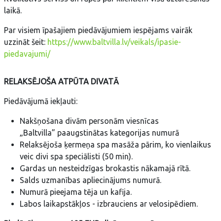
laikā.
Par visiem īpašajiem piedāvājumiem iespējams vairāk
uzzināt šeit:
https://www.baltvilla.lv/veikals/ipasie-
piedavajumi/
RELAKSĒJOŠA ATPŪTA DIVATĀ
Piedāvājumā iekļauti:
Nakšņošana divām personām viesnīcas
„Baltvilla” paaugstinātas kategorijas numurā
Relaksējoša ķermeņa spa masāža pārim, ko vienlaikus
veic divi spa speciālisti (50 min).
Gardas un nesteidzīgas brokastis nākamajā rītā.
Salds uzmanības apliecinājums numurā.
Numurā pieejama tēja un kafija.
Labos laikapstākļos - izbrauciens ar velosipēdiem.