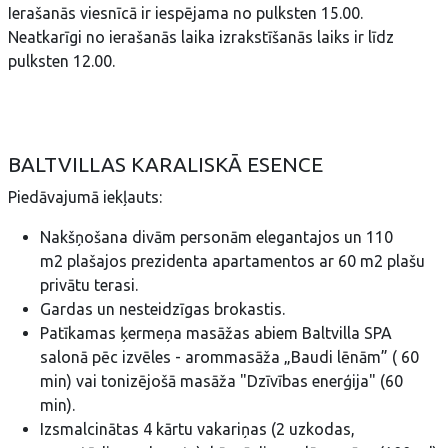
Ierašanās viesnīcā ir iespējama no pulksten 15.00.
Neatkarīgi no ierašanās laika izrakstīšanās laiks ir līdz
pulksten 12.00.
BALTVILLAS KARALISKĀ ESENCE
Piedāvajumā iekļauts:
Nakšņošana divām personām elegantajos un 110
m2 plašajos prezidenta apartamentos ar 60 m2 plašu
privātu terasi.
Gardas un nesteidzīgas brokastis.
Patīkamas ķermeņa masāžas abiem Baltvilla SPA
salonā pēc izvēles - arommasāža „Baudi lēnām” ( 60
min) vai tonizējošā masāža "Dzīvības enerģija" (60
min).
Izsmalcinātas 4 kārtu vakariņas (2 uzkodas,