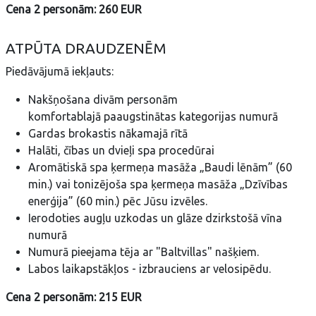
Cena 2 personām: 260 EUR
ATPŪTA DRAUDZENĒM
Piedāvājumā iekļauts:
Nakšņošana divām personām
komfortablajā paaugstinātas kategorijas numurā
Gardas brokastis nākamajā rītā
Halāti, čības un dvieļi spa procedūrai
Aromātiskā spa ķermeņa masāža „Baudi lēnām” (60
min.) vai tonizējoša spa ķermeņa masāža „Dzīvības
enerģija” (60 min.) pēc Jūsu izvēles.
Ierodoties augļu uzkodas un glāze dzirkstošā vīna
numurā
Numurā pieejama tēja ar "Baltvillas" našķiem.
Labos laikapstākļos - izbrauciens ar velosipēdu.
Cena 2 personām: 215 EUR