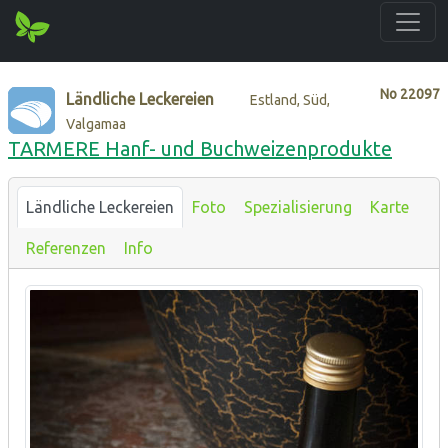
No
22097
Ländliche Leckereien
Estland, Süd,
Valgamaa
TARMERE Hanf- und Buchweizenprodukte
Ländliche Leckereien
Foto
Spezialisierung
Karte
Referenzen
Info