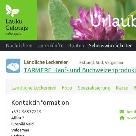
Nachrichten
Unterkünfte
Routen
Sehenswürdigkeiten
Ländliche Leckereien
Estland, Süd, Valgamaa
TARMERE Hanf- und Buchweizenproduk
Ländliche Leckereien
Foto
Spezialisierung
Karte
R
Kontaktinformation
+372 56537225
hend
Alliku 7
www.
Otepää vald
Valgamaa
Estland