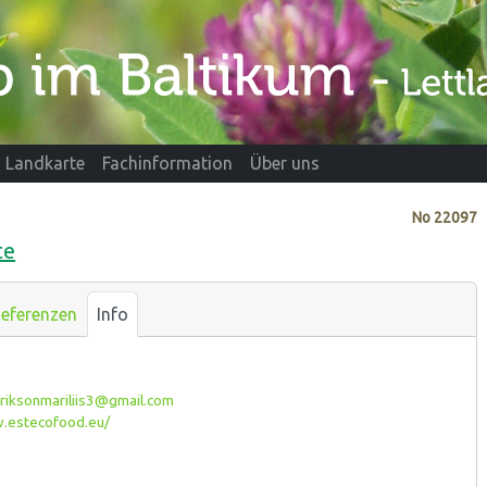
Landkarte
Fachinformation
Über uns
No
22097
te
eferenzen
Info
riksonmariliis3@gmail.com
estecofood.eu/