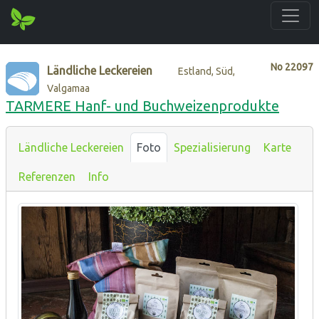
No
22097
Ländliche Leckereien
Estland, Süd,
Valgamaa
TARMERE Hanf- und Buchweizenprodukte
Ländliche Leckereien
Foto
Spezialisierung
Karte
Referenzen
Info