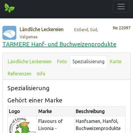
No
22097
Ländliche Leckereien
Estland, Süd,
Valgamaa
TARMERE Hanf- und Buchweizenprodukte
Ländliche Leckereien
Foto
Spezialisierung
Karte
Referenzen
Info
Spezialisierung
Gehört einer Marke
Logo
Marke
Beschreibung
Flavours of
Hanfsamen, Hanföl,
Livonia -
Buchweizenprodukte