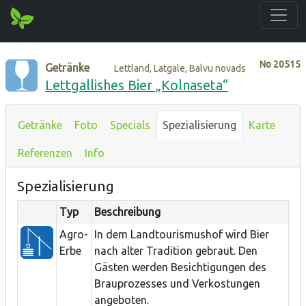
No
20515
Getränke
Lettland, Latgale, Balvu novads
Lettgallishes Bier „Kolnaseta“
Getränke
Foto
Specials
Spezialisierung
Karte
Referenzen
Info
Spezialisierung
Typ
Beschreibung
Agro-
In dem Landtourismushof wird Bier
Erbe
nach alter Tradition gebraut. Den
Gästen werden Besichtigungen des
Brauprozesses und Verkostungen
angeboten.