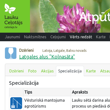
Jaunumi
Naktsmītnes
Ceļojumi
Vērts redzēt
Karte
Dzērieni
Latvija, Latgale, Balvu novads
Latgales alus "Kolnasāta"
Dzērieni
Foto
Akcijas
Specializācija
Karte
Atsa
Specializācija
Tips
Apraksts
Vēsturiskā mantojuma
Lauku sētā darina al
agrotūrisms
procesu un piedāvā d