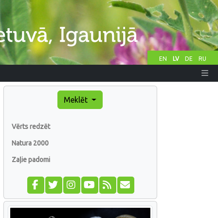
EN
LV
DE
RU
Meklēt
Vērts redzēt
Natura 2000
Zaļie padomi