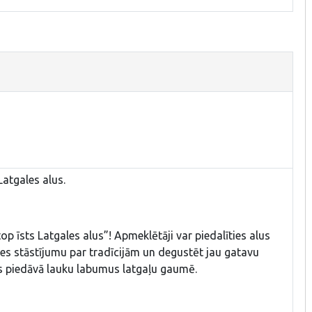
Latgales alus.
top īsts Latgales alus”! Apmeklētāji var piedalīties alus
ies stāstījumu par tradīcijām un degustēt jau gatavu
 piedāvā lauku labumus latgaļu gaumē.