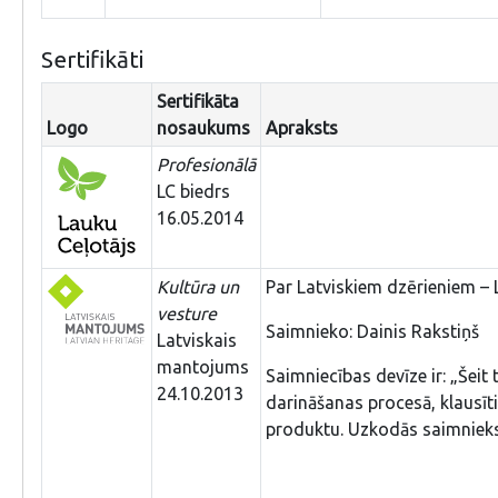
Sertifikāti
Sertifikāta
Logo
nosaukums
Apraksts
Profesionālā
LC biedrs
16.05.2014
Kultūra un
Par Latviskiem dzērieniem – 
vesture
Saimnieko: Dainis Rakstiņš
Latviskais
mantojums
Saimniecības devīze ir: „Šeit 
24.10.2013
darināšanas procesā, klausīt
produktu. Uzkodās saimnieks