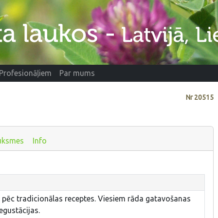
Profesionāļiem
Par mums
Nr
20515
uksmes
Info
u pēc tradicionālas receptes. Viesiem rāda gatavošanas
egustācijas.