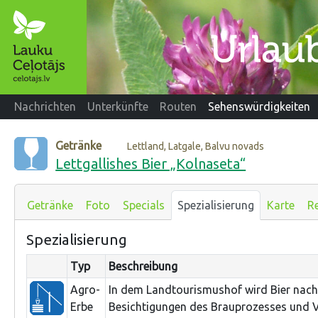
Nachrichten
Unterkünfte
Routen
Sehenswürdigkeiten
Getränke
Lettland, Latgale, Balvu novads
Lettgallishes Bier „Kolnaseta“
Getränke
Foto
Specials
Spezialisierung
Karte
R
Spezialisierung
Typ
Beschreibung
Agro-
In dem Landtourismushof wird Bier nach 
Erbe
Besichtigungen des Brauprozesses und 