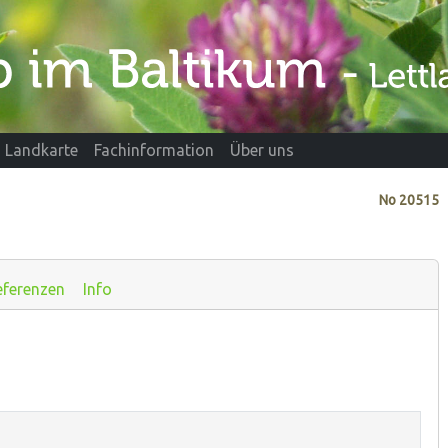
Landkarte
Fachinformation
Über uns
No
20515
eferenzen
Info