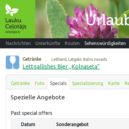
Nachrichten
Unterkünfte
Routen
Sehenswürdigkeiten
Getränke
Lettland, Latgale, Balvu novads
Lettgallishes Bier „Kolnaseta“
Getränke
Foto
Specials
Spezialisierung
Karte
R
Spezielle Angebote
Past special offers
Datum
Sonderangebot