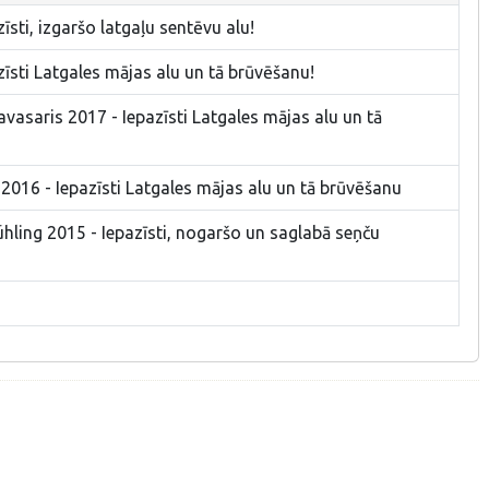
īsti, izgaršo latgaļu sentēvu alu!
īsti Latgales mājas alu un tā brūvēšanu!
avasaris 2017 - Iepazīsti Latgales mājas alu un tā
2016 - Iepazīsti Latgales mājas alu un tā brūvēšanu
hling 2015 - Iepazīsti, nogaršo un saglabā seņču