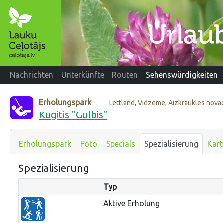
Nachrichten
Unterkünfte
Routen
Sehenswürdigkeiten
Erholungspark
Lettland, Vidzeme, Aizkraukles nova
Kugitis "Gulbis"
Erholungspark
Foto
Specials
Spezialisierung
Kart
Spezialisierung
Typ
Aktive Erholung