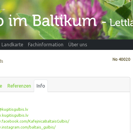
Landkarte
Fachinformation
Über uns
No
40020
ds
e
Referenzen
Info
kugitisgulbis.lv
ugitisgulbis.lv
acebook.com/KafejnicaBaltaisGulbis/
instagram.com/baltais_gulbis/