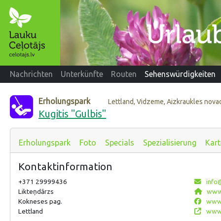
Nachrichten
Unterkünfte
Routen
Sehenswürdigkeiten
Erholungspark
Lettland, Vidzeme, Aizkraukles nova
Kugitis "Gulbis"
Erholungspark
Foto
Specials
Spezialisierung
Kart
Kontaktinformation
+371 29999436
info@
Likteņdārzs
www.k
Kokneses pag.
www.f
Lettland
www.