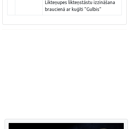
Likteņupes likteņstāstu izzināšana
braucienā ar kuģīti "Gulbis"