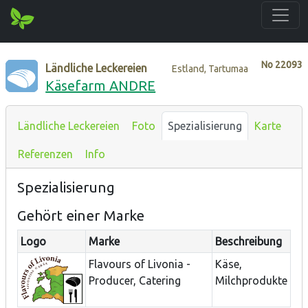
No
22093
Ländliche Leckereien
Estland, Tartumaa
Käsefarm ANDRE
Ländliche Leckereien
Foto
Spezialisierung
Karte
Referenzen
Info
Spezialisierung
Gehört einer Marke
Logo
Marke
Beschreibung
Flavours of Livonia -
Käse,
Producer, Catering
Milchprodukte