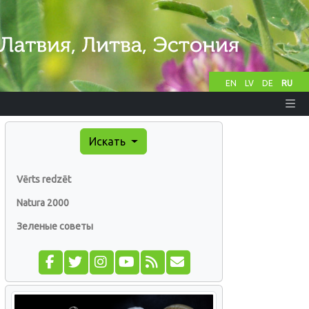
EN
LV
DE
RU
Искать
Vērts redzēt
Natura 2000
Зеленые советы