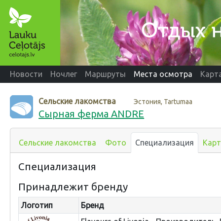
Новости
Ночлег
Маршруты
Места осмотра
Карт
Сельские лакомства
Эстония, Tartumaa
Сырная ферма ANDRE
Сельские лакомства
Фото
Специализация
Карт
Специализация
Принадлежит бренду
Логотип
Бренд