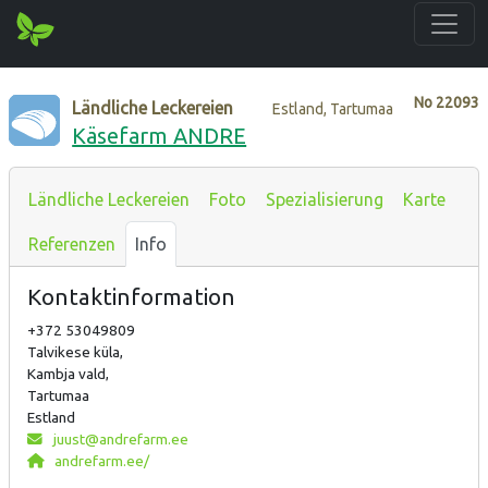
No
22093
Ländliche Leckereien
Estland, Tartumaa
Käsefarm ANDRE
Ländliche Leckereien
Foto
Spezialisierung
Karte
Referenzen
Info
Kontaktinformation
+372 53049809
Talvikese küla,
Kambja vald,
Tartumaa
Estland
juust@andrefarm.ee
andrefarm.ee/