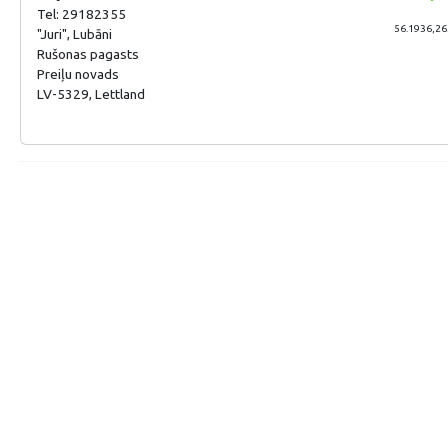
Tel: 29182355
56.1936,26
"Juri", Lubāni
Rušonas pagasts
Preiļu novads
LV-5329, Lettland