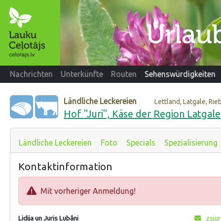
Nachrichten
Unterkünfte
Routen
Sehenswürdigkeiten
Ländliche Leckereien
Lettland, Latgale, Ri
Hof "Juri", Käse der Region Latgale
Ländliche Leckereien
Foto
Specials
Spezialisierung
Kontaktinformation
Mit vorheriger Anmeldung!
Lidija un Juris Lubāni
zsju