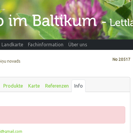
Landkarte
Fachinformation
Über uns
No
20517
ebiņu novads
Produkte
Karte
Referenzen
Info
ri@gmail.com