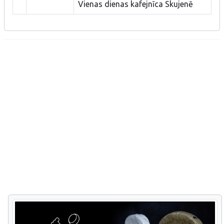
Vienas dienas kafejnīca Skujenē