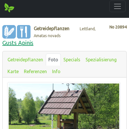
No
20894
Getreidepflanzen
Lettland,
Amatas novads
Gusts Apinis
Getreidepflanzen
Foto
Specials
Spezialisierung
Karte
Referenzen
Info