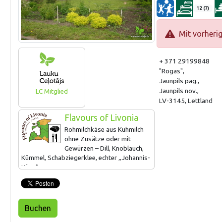
12 (7)
Mit vorheri
+ 371 29199848
"Rogas",
Jaunpils pag.,
Jaunpils nov.,
LC Mitglied
LV-3145, Lettland
Flavours of Livonia
Rohmilchkäse aus Kuhmilch
ohne Zusätze oder mit
Gewürzen – Dill, Knoblauch,
Kümmel, Schabziegerklee, echter „Johannis-
Käse“.
Buchen