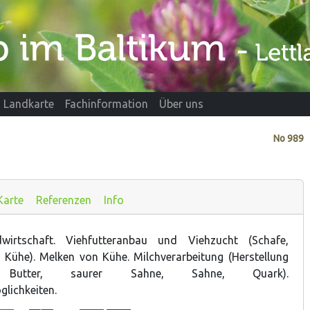
Landkarte
Fachinformation
Über uns
No
989
Karte
Referenzen
Info
dwirtschaft. Viehfutteranbau und Viehzucht (Schafe,
 Kühe). Melken von Kühe. Milchverarbeitung (Herstellung
utter, saurer Sahne, Sahne, Quark).
lichkeiten.