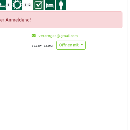
4
1-12
ger Anmeldung!
verarogas@gmail.com
Öffnen mit
56.7394,22.8931