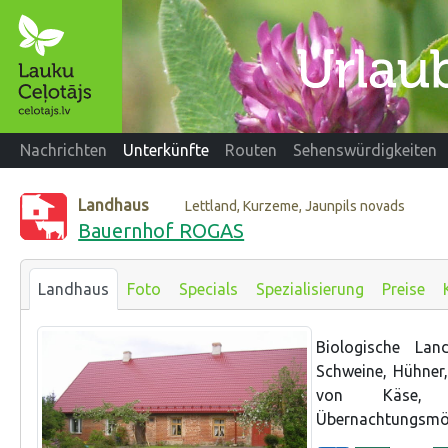
Nachrichten
Unterkünfte
Routen
Sehenswürdigkeiten
Landhaus
Lettland, Kurzeme, Jaunpils novads
Bauernhof ROGAS
Landhaus
Foto
Specials
Spezialisierung
Preise
Biologische Lan
Schweine, Hühner,
von Käse, B
Übernachtungsmög