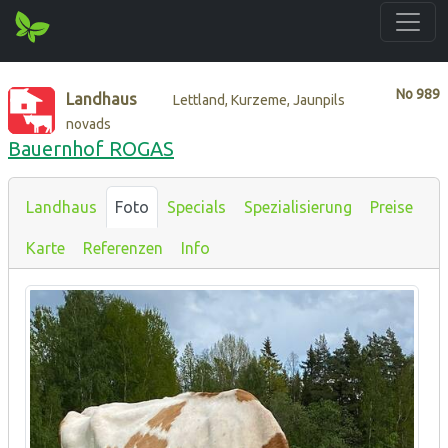
No
989
Landhaus
Lettland, Kurzeme, Jaunpils
novads
Bauernhof ROGAS
Landhaus
Foto
Specials
Spezialisierung
Preise
Karte
Referenzen
Info