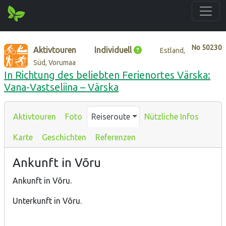
No
50230
Aktivtouren
Individuell
Estland,
Süd, Vorumaa
In Richtung des beliebten Ferienortes Värska:
Vana-Vastseliina – Värska
Aktivtouren
Foto
Reiseroute
Nützliche Infos
Karte
Geschichten
Referenzen
Ankunft in Võru
Ankunft in Võru.
Unterkunft in Võru.