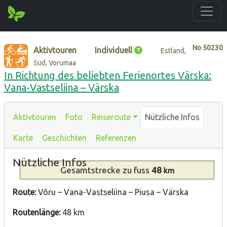
No
50230
Aktivtouren
Individuell
Estland,
Süd, Vorumaa
In Richtung des beliebten Ferienortes Värska:
Vana-Vastseliina – Värska
Aktivtouren
Foto
Reiseroute
Nützliche Infos
Karte
Geschichten
Referenzen
Nützliche Infos
Gesamtstrecke
zu fuss
48
km
Route:
Võru – Vana-Vastseliina – Piusa – Värska
Routenlänge:
48 km