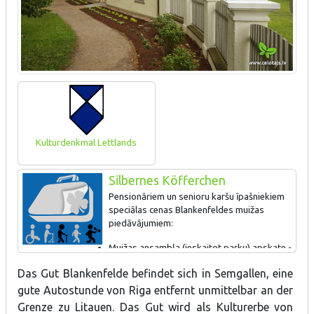
Kulturdenkmal Lettlands
Silbernes Köfferchen
Pensionāriem un senioru karšu īpašniekiem
speciālas cenas Blankenfeldes muižas
piedāvājumiem:
Muižas ansambļa (ieskaitot parku) apskate -
2 EUR;
Das Gut Blankenfelde befindet sich in Semgallen, eine
Parka apmeklējums - 0,50 EUR;
Zvanu muzeja apskate - 2 EUR;
gute Autostunde von Riga entfernt unmittelbar an der
Muižas ansambļa un zvanu muzeja apskate - 3 EUR.
Grenze zu Litauen. Das Gut wird als Kulturerbe von