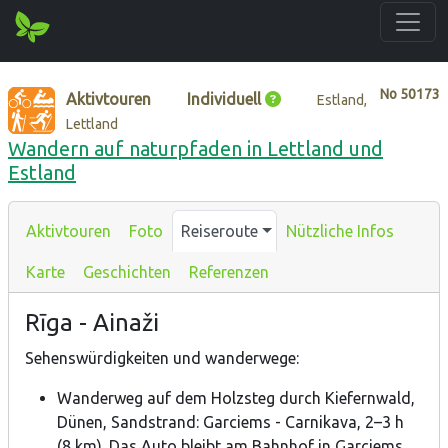
No
50173
Aktivtouren
Individuell
Estland,
Lettland
Wandern auf naturpfaden in Lettland und
Estland
Aktivtouren
Foto
Reiseroute
Nützliche Infos
Karte
Geschichten
Referenzen
Rīga - Ainaži
Sehenswürdigkeiten und wanderwege:
Wanderweg auf dem Holzsteg durch Kiefernwald,
Dünen, Sandstrand: Garciems - Carnikava, 2–3 h
(8 km). Das Auto bleibt am Bahnhof in Garciems.