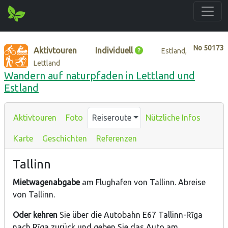
No
50173
Aktivtouren
Individuell
Estland,
Lettland
Wandern auf naturpfaden in Lettland und
Estland
Aktivtouren
Foto
Reiseroute
Nützliche Infos
Karte
Geschichten
Referenzen
Tallinn
Mietwagenabgabe
am Flughafen von Tallinn. Abreise
von Tallinn.
Oder kehren
Sie über die Autobahn E67 Tallinn-Rīga
nach Rīga zurück und geben Sie das Auto am