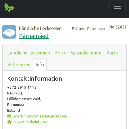
No
22057
Ländliche Leckereien
Estland, Parnumaa
Pärnamäed
Ländliche Leckereien
Foto
Spezialisierung
Karte
Referenzen
Info
Kontaktinformation
+372 5919 1115
Reiu küla,
Häädemeeste vald,
Pärnumaa
Estland
merilin.parnamaed@gmail.com
www.liepkalni.lv/et