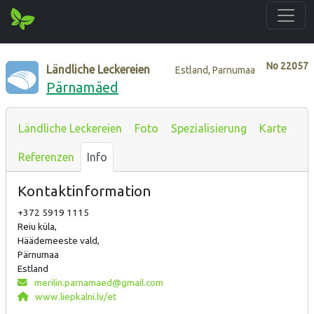
No
22057
Ländliche Leckereien
Estland, Parnumaa
Pärnamäed
Ländliche Leckereien
Foto
Spezialisierung
Karte
Referenzen
Info
Kontaktinformation
+372 5919 1115
Reiu küla,
Häädemeeste vald,
Pärnumaa
Estland
merilin.parnamaed@gmail.com
www.liepkalni.lv/et