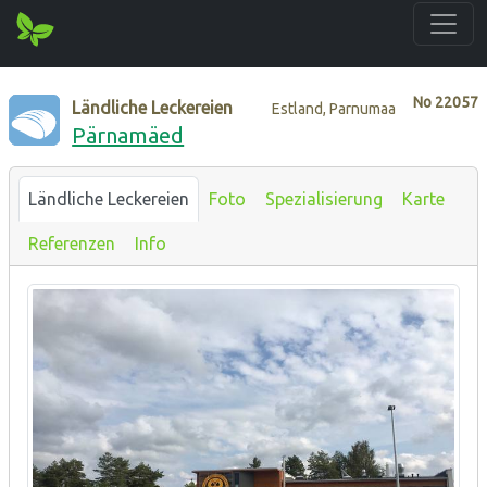
No
22057
Ländliche Leckereien
Estland, Parnumaa
Pärnamäed
Ländliche Leckereien
Foto
Spezialisierung
Karte
Referenzen
Info